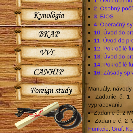
1. Úvod do info
2. Osobný počí
3. BIOS
4. Operačný s
10. Úvod do p
11. Úvod do p
12. Pokročilé 
13. Úvod do p
14. Pokročilé 
16. Zásady spr
Manuály, návody
Zadanie č. 1
vypracovaniu
Zadanie č. 2 
Zadanie č. 2
Funkcie
,
Graf
,
Ko