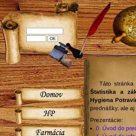
Táto stránka
Štatistika a z
Hygiena Potraví
prednášky, ale a
Prezentácie:
0. Úvod do pre