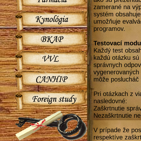
zamerané na výpo
systém obsahuje
umožňuje evalvác
programov.
Testovací modu
Každý test obsa
každú otázku sú
správnych odpove
vygenerovaných 
môže poslucháč z
Pri otázkach z v
nasledovné:
Zaškrtnutie sprá
Nezaškrtnutie n
V prípade že po
respektíve zašk