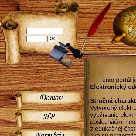
Tento portál 
Elektronický e
Stručná charakt
Vytvorený elekt
využívanie elekt
poslucháčmi net
z edukačnej čast
ako sú prezentác